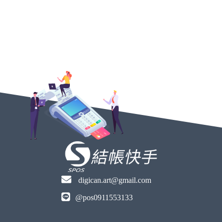
digican.art@gmail.com
@pos0911553133