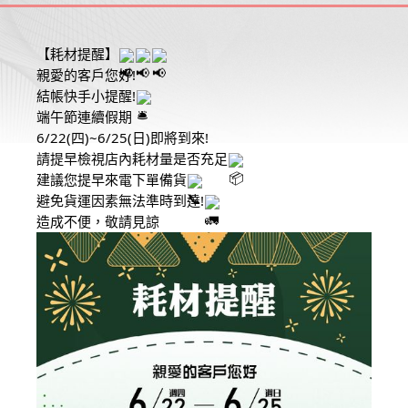
【耗材提醒】
親愛的客戶您好!
結帳快手小提醒!
端午節連續假期
6/22(四)~6/25(日)即將到來!
請提早檢視店內耗材量是否充足
建議您提早來電下單備貨
避免貨運因素無法準時到達!
造成不便，敬請見諒